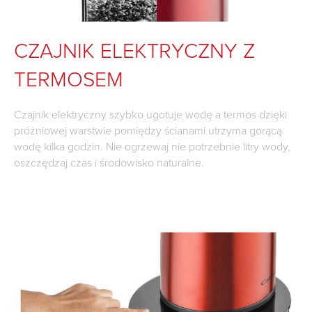
CZAJNIK ELEKTRYCZNY Z
TERMOSEM
Czajnik elektryczny szybko ugotuje wodę a termos dzięki
próżniowej warstwie pomiędzy ścianami utrzyma gorącą
wodę kilka godzin. Nie ogrzewaj nie potrzebnie litry wody,
oszczędzaj czas i środowisko naturalne.