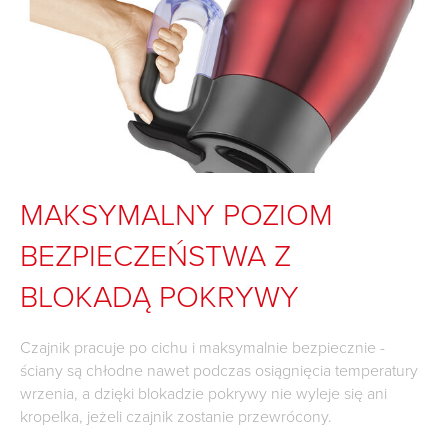
MAKSYMALNY POZIOM
BEZPIECZEŃSTWA Z
BLOKADĄ POKRYWY
Czajnik pracuje po cichu i maksymalnie bezpiecznie -
ściany są chłodne nawet podczas osiągnięcia temperatury
wrzenia, a dzięki blokadzie pokrywy nie wyleje się ani
kropelka, jeżeli czajnik zostanie przewrócony.