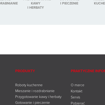
DRABNIANIE
KAWY
I PIECZENIE
KUCH
I HERBATY
PRODUKTY
PRAKTYCZNE INFO
Roboty kuchenne
O marce
Mieszanie i rozdrabnianie
Kontakt
Przygotowanie kawy i herbaty
Servis
Gotowanie i pieczenie
Pobierać