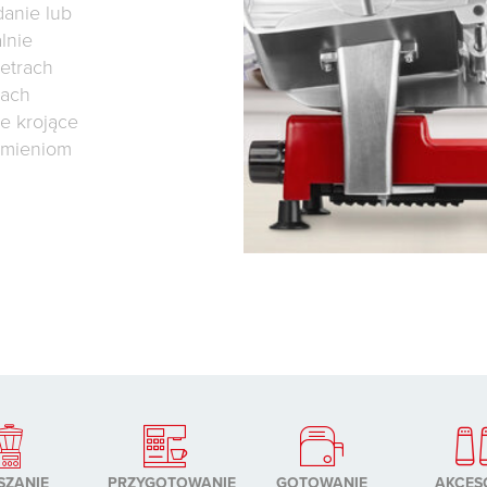
danie lub
lnie
metrach
wach
e krojące
amieniom
SZANIE
PRZYGOTOWANIE
GOTOWANIE
AKCES