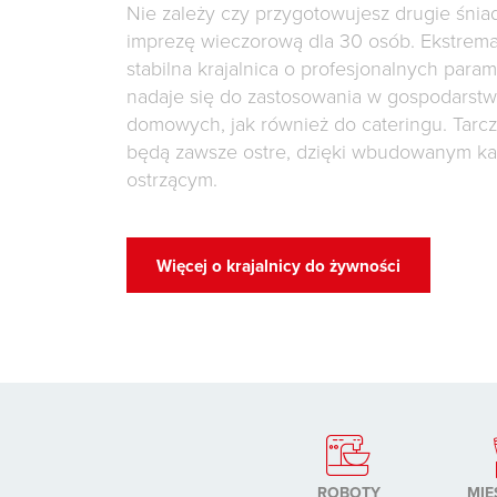
Nie zależy czy przygotowujesz drugie śnia
imprezę wieczorową dla 30 osób. Ekstrema
stabilna krajalnica o profesjonalnych para
nadaje się do zastosowania w gospodarst
domowych, jak również do cateringu. Tarcz
będą zawsze ostre, dzięki wbudowanym k
ostrzącym.
Więcej o krajalnicy do żywności
ROBOTY
MIE