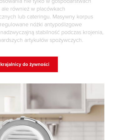
tosowania nie tylko w gospodarstwach
ale również w placówkach
cznych lub cateringu. Masywny korpus
 regulowane nóżki antypoślizgowe
nadzwyczajną stabilność podczas krojenia,
wardszych artykułów spożywczych.
 krajalnicy do żywności