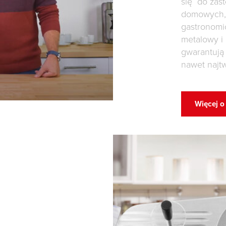
się do zas
domowych, 
gastronomi
metalowy i
gwarantują 
nawet najt
Więcej o