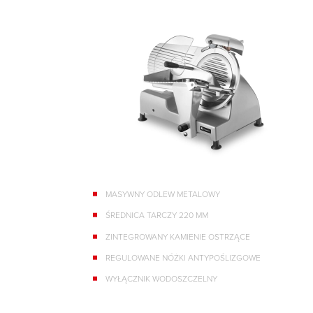
MASYWNY ODLEW METALOWY
ŚREDNICA TARCZY 220 MM
ZINTEGROWANY KAMIENIE OSTRZĄCE
REGULOWANE NÓŻKI ANTYPOŚLIZGOWE
WYŁĄCZNIK WODOSZCZELNY