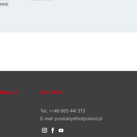
ENNE
RMACJE
KONTAKT
Tel.:
++48 665 441 373
E-mail: produkty@fastpoland.pl