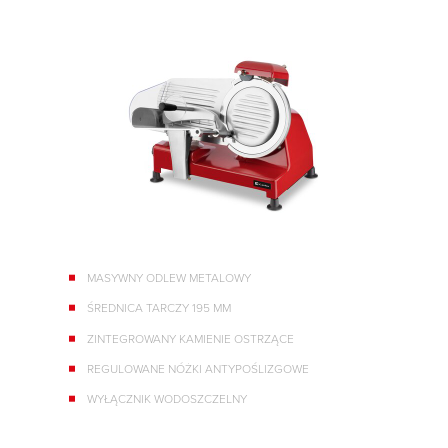
MASYWNY ODLEW METALOWY
ŚREDNICA TARCZY 195 MM
ZINTEGROWANY KAMIENIE OSTRZĄCE
REGULOWANE NÓŻKI ANTYPOŚLIZGOWE
WYŁĄCZNIK WODOSZCZELNY