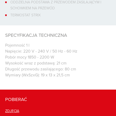
ODDZIELNA PODSTAWA Z PRZEWODEM ZASILAJĄCYM I
SCHOWKIEM NA PRZEWÓD
TERMOSTAT STRIX
SPECYFIKACJA TECHNICZNA
Pojemność 1 l
Napięcie: 220 V - 240 V / 50 Hz - 60 Hz
Pobór mocy 1850 - 2200 W
Wysokość wraz z podstawą: 21 cm
Długość przewodu zasilającego: 80 cm
Wymiary (WxSzxG): 19 x 13 x 21,5 cm
POBIERAĆ
ZDJĘCIA