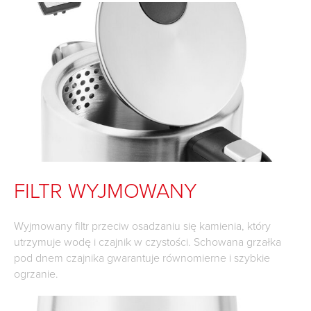
FILTR WYJMOWANY
Wyjmowany filtr przeciw osadzaniu się kamienia, który
utrzymuje wodę i czajnik w czystości. Schowana grzałka
pod dnem czajnika gwarantuje równomierne i szybkie
ogrzanie.