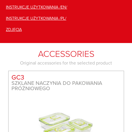
INSTRUKCJE UŻYTKOWANIA /EN/
INSTRUKCJE UŻYTKOWANIA /PL/
ZDJĘCIA
ACCESSORIES
Original accessories for the selected product
GC3
SZKLANE NACZYNIA DO PAKOWANIA
PRÓŻNIOWEGO