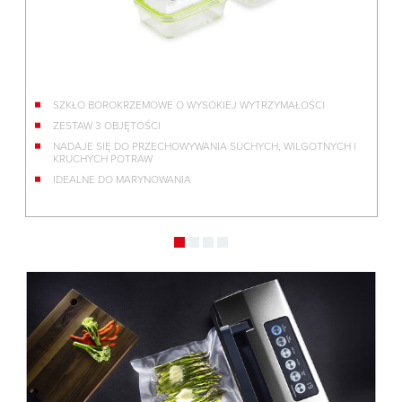
SZKŁO BOROKRZEMOWE O WYSOKIEJ WYTRZYMAŁOŚCI
ZESTAW 3 OBJĘTOŚCI
NADAJE SIĘ DO PRZECHOWYWANIA SUCHYCH, WILGOTNYCH I
KRUCHYCH POTRAW
IDEALNE DO MARYNOWANIA