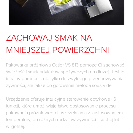
ZACHOWAJ SMAK NA
MNIEJSZEJ POWIERZCHNI
Pakowarka próżniowa Catler VS 813 pomoże Ci zachować
świeżość i smak artykułów spożywczych na dłużej. Jest to
idealny pomocnik nie tylko do zwykłego przechowywania
żywności, ale także do gotowania metodą sous-vide.
Urządzenie oferuje intuicyjne sterowanie dotykowe i 6
funkcji, które umożliwiają łatwe dostosowanie procesu
pakowania próżniowego i uszczelniania z zastosowaniem
temperatury, do różnych rodzajów żywności - suchej lub
wilgotnej.