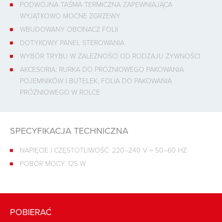
PODWÓJNA TAŚMA TERMICZNA ZAPEWNIAJĄCA
WYJĄTKOWO MOCNE ZGRZEWY
WBUDOWANY OBCINACZ FOLII
DOTYKOWY PANEL STEROWANIA
WYBÓR TRYBU W ZALEŻNOŚCI OD RODZAJU ŻYWNOŚCI
AKCESORIA: RURKA DO PRÓŻNIOWEGO PAKOWANIA
POJEMNIKÓW I BUTELEK, FOLIA DO PAKOWANIA
PRÓŻNIOWEGO W ROLCE
SPECYFIKACJA TECHNICZNA
NAPIĘCIE I CZĘSTOTLIWOŚĆ: 220–240 V ~ 50–60 HZ
POBÓR MOCY: 125 W
POBIERAĆ