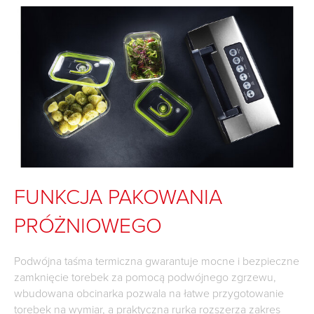
FUNKCJA PAKOWANIA
PRÓŻNIOWEGO
Podwójna taśma termiczna gwarantuje mocne i bezpieczne
zamknięcie torebek za pomocą podwójnego zgrzewu,
wbudowana obcinarka pozwala na łatwe przygotowanie
torebek na wymiar, a praktyczna rurka rozszerza zakres