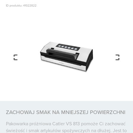
ID produktu: 41022822
ZACHOWAJ SMAK NA MNIEJSZEJ POWIERZCHNI
Pakowarka próżniowa Catler VS 813 pomoże Ci zachować
świeżość i smak artykułów spożywczych na dłużej. Jest to