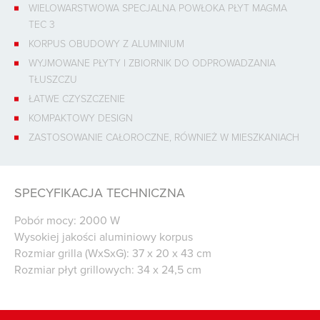
WIELOWARSTWOWA SPECJALNA POWŁOKA PŁYT MAGMA
TEC 3
KORPUS OBUDOWY Z ALUMINIUM
WYJMOWANE PŁYTY I ZBIORNIK DO ODPROWADZANIA
TŁUSZCZU
ŁATWE CZYSZCZENIE
KOMPAKTOWY DESIGN
ZASTOSOWANIE CAŁOROCZNE, RÓWNIEŻ W MIESZKANIACH
SPECYFIKACJA TECHNICZNA
Pobór mocy: 2000 W
Wysokiej jakości aluminiowy korpus
Rozmiar grilla (WxSxG): 37 x 20 x 43 cm
Rozmiar płyt grillowych: 34 x 24,5 cm