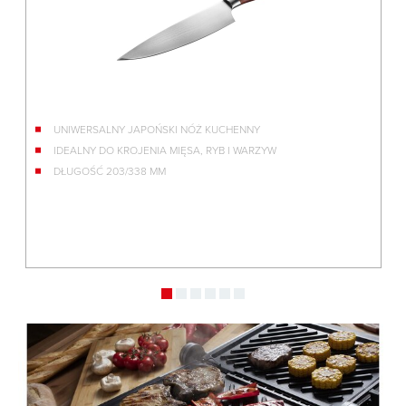
UNIWERSALNY JAPOŃSKI NÓŻ KUCHENNY
IDEALNY DO KROJENIA MIĘSA, RYB I WARZYW
DŁUGOŚĆ 203/338 MM