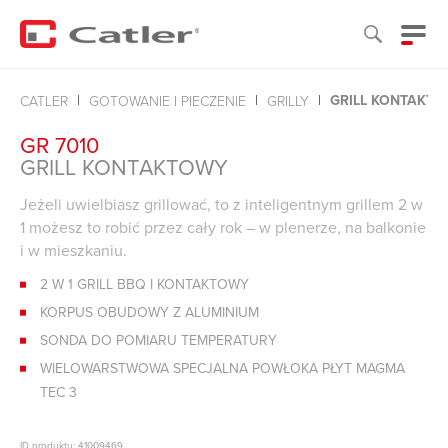
GRILL KONTAKT
CATLER
GOTOWANIE I PIECZENIE
GRILLY
GR 7010
GRILL KONTAKTOWY
Jeżeli uwielbiasz grillować, to z inteligentnym grillem 2 w
1 możesz to robić przez cały rok – w plenerze, na balkonie
i w mieszkaniu.
2 W 1 GRILL BBQ I KONTAKTOWY
KORPUS OBUDOWY Z ALUMINIUM
SONDA DO POMIARU TEMPERATURY
WIELOWARSTWOWA SPECJALNA POWŁOKA PŁYT MAGMA
TEC 3
ID produktu: 41009469