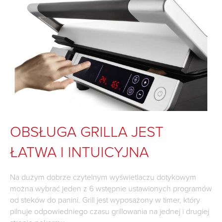
OBSŁUGA GRILLA JEST
ŁATWA I INTUICYJNA
Na dużym dobrze czytelnym wyświetlaczu dotykowym
można wybrać jeden z 6 wstępnie ustawionych programów
od steków do panini. Grill jest wyposażony w timer, który
pilnuje odpowiedniego czasu grillowania na jednej i drugiej