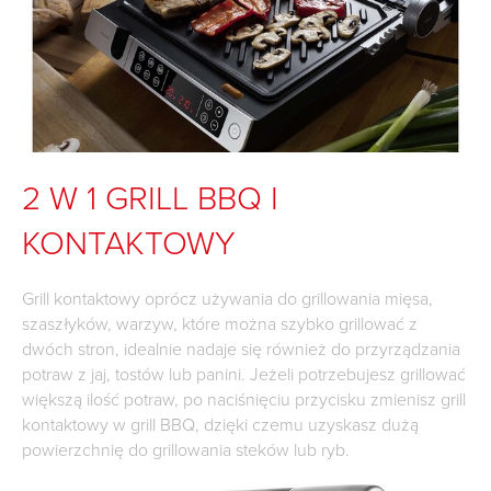
2 W 1 GRILL BBQ I
KONTAKTOWY
Grill kontaktowy oprócz używania do grillowania mięsa,
szaszłyków, warzyw, które można szybko grillować z
dwóch stron, idealnie nadaje się również do przyrządzania
potraw z jaj, tostów lub panini. Jeżeli potrzebujesz grillować
większą ilość potraw, po naciśnięciu przycisku zmienisz grill
kontaktowy w grill BBQ, dzięki czemu uzyskasz dużą
powierzchnię do grillowania steków lub ryb.