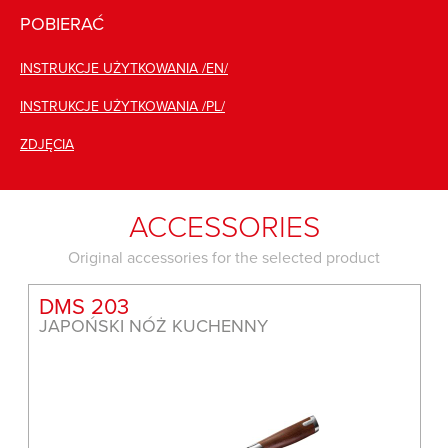
POBIERAĆ
INSTRUKCJE UŻYTKOWANIA /EN/
INSTRUKCJE UŻYTKOWANIA /PL/
ZDJĘCIA
ACCESSORIES
Original accessories for the selected product
DMS 203
JAPOŃSKI NÓŻ KUCHENNY