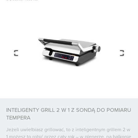
INTELIGENTY GRILL 2 W 1 Z SONDĄ DO POMIARU
TEMPERA
Jeżeli uwielbiasz grillować, to z inteligentnym grillem 2 w
1 możesz to robić przez cały rok – w plenerze, na balkonie